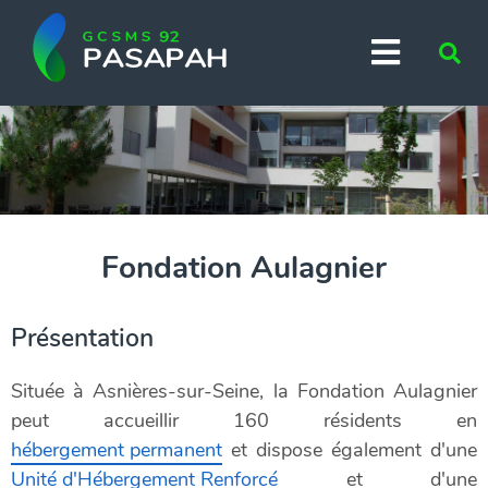
Aller au menu
Aller au contenu
Menu
Vo
Aller à la recherche
rec
?
Fondation Aulagnier
Présentation
Située à Asnières-sur-Seine, la Fondation Aulagnier
peut accueillir 160 résidents en
hébergement permanent
et dispose également d'une
Unité d'Hébergement Renforcé
et d'une