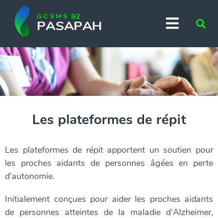
Aller au menu
Aller au contenu
Menu
Vo
Aller à la recherche
rec
?
Les plateformes de répit
Les plateformes de répit apportent un soutien pour
les proches aidants de personnes âgées en perte
d'autonomie.
Initialement conçues pour aider les proches aidants
de personnes atteintes de la maladie d'Alzheimer,